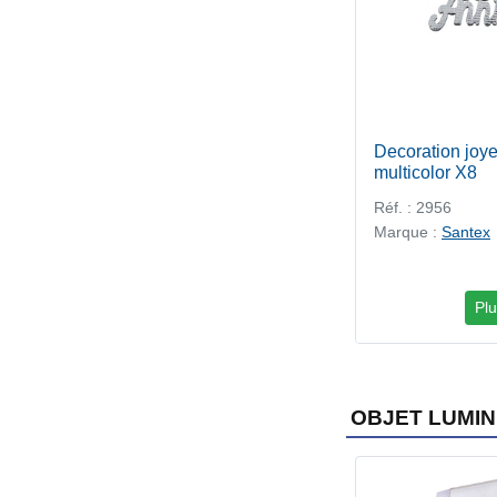
Decoration joye
multicolor X8
Réf. : 2956
Marque :
Santex
Plu
OBJET LUMI