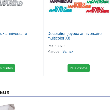
ux anniversaire
Decoration joyeux anniversaire
multicolor X8
Réf. : 3070
Marque :
Santex
s d'infos
Plus d'infos
NEUX