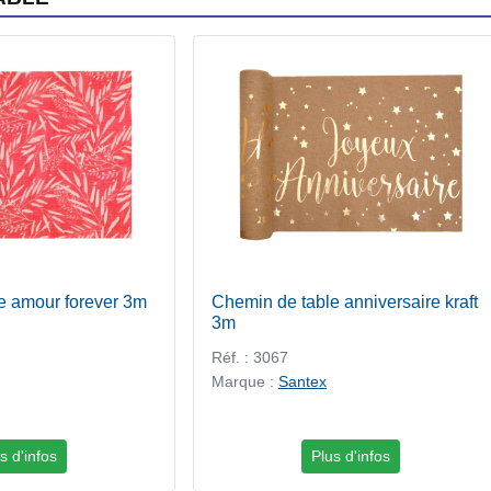
e amour forever 3m
Chemin de table anniversaire kraft
3m
Réf. : 3067
Marque :
Santex
s d'infos
Plus d'infos