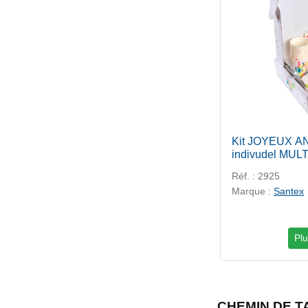
Kit JOYEUX 
indivudel MU
Réf. : 2925
Marque :
Santex
Plu
CHEMIN DE T