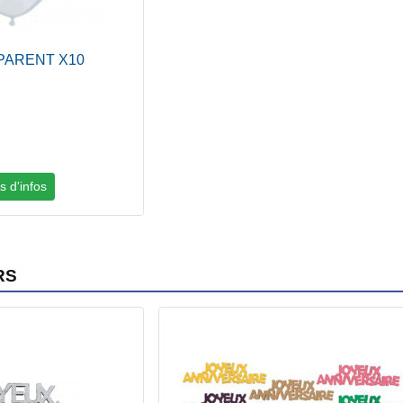
SPARENT X10
s d'infos
RS