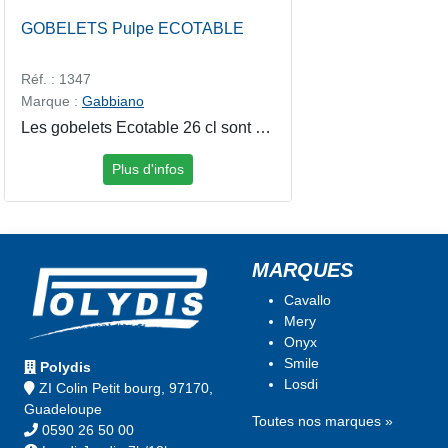
GOBELETS Pulpe ECOTABLE
Réf. : 1347
Marque :
Gabbiano
Les gobelets Ecotable 26 cl sont une alternative écologique aux gobelets jetables en plastique. Fabriqués en matériau biodégradable, ils sont aptes au contact alimentaire et adaptés au service de boissons froides ou chaudes. Leur format pratique de 26 cl convient parfaitement aux événements, repas collectifs, bureaux, piqueniques et restauration écoresponsable.
Plus d'infos
MARQUES
Cavallo
Mery
Onyx
Smile
Polydis
Losdi
ZI Colin Petit bourg, 97170,
Guadeloupe
Toutes nos marques »
0590 26 50 00