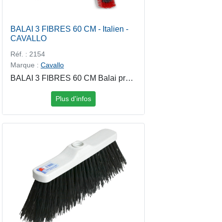
BALAI 3 FIBRES 60 CM - Italien -
CAVALLO
Réf. : 2154
Marque :
Cavallo
BALAI 3 FIBRES 60 CM Balai professionnel 3 fibres 60cm, idéal pour le balayage efficace des sols intérieurs et extérieurs. Ses fibres combinées assurent un ramassage optimal des poussières fines et des saletés plus lourdes. Robuste et performant pour un usage intensif. Références de manches conseillés : 749 - Manche Bois Vernis 1m30 : https://www.polydis.net/produit/749 4378 - Manche Aluminium 1m50 : https://www.polydis.net/recherche?q=4378
Plus d'infos