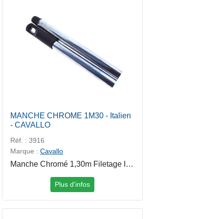
MANCHE CHROME 1M30 - Italien
- CAVALLO
Réf. : 3916
Marque :
Cavallo
Manche Chromé 1,30m Filetage Italien CAVALLO Le manche chromé 1,30m est conçu pour équiper efficacement les balais, brosses, raclettes et accessoires de nettoyage à vis italienne. Sa finition chromée lui confère une excellente résistance à l'humidité et à l'usure, tout en offrant un aspect professionnel soigné.
Plus d'infos