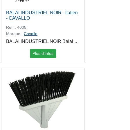
BALAI INDUSTRIEL NOIR - Italien
- CAVALLO
Réf. : 4005
Marque :
Cavallo
BALAI INDUSTRIEL NOIR Balai industriel noir à fibres rigides, conçu pour le nettoyage intensif des sols intérieurs et extérieurs. Robuste et efficace, il permet de balayer facilement les poussières lourdes et déchets dans les environnements professionnels. Idéal pour ateliers, entrepôts et collectivités. Références de manches conseillés : 749 - MANCHE Bois Vernis 1,30M - Italien - CISNE 147 / 148 / 150 - MANCHE Inox 1,40M - Italien - CAVALLO 4373 / 4374 / 4375 / 4376 - MANCHE Aluminium 1,40M - Bleu - CISNE 4378 - MANCHE Aluminium 1,50M - CISNE
Plus d'infos