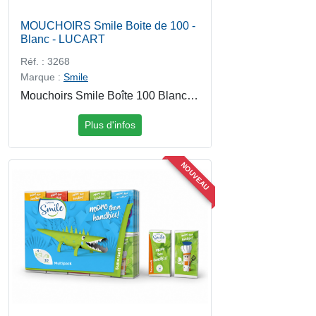
MOUCHOIRS Smile Boite de 100 -
Blanc - LUCART
Réf. : 3268
Marque :
Smile
Mouchoirs Smile Boîte 100 Blanc Lucart Les mouchoirs Smile en boîte de 100 offrent une douceur optimale et une résistance idéale pour un usage quotidien. Fabriqués en papier de qualité 2 plis, ils garantissent confort et efficacité pour lhygiène personnelle. Leur format boîte distributrice permet une utilisation facile et rapide à la maison, au bureau ou en collectivité.
Plus d'infos
NOUVEAU