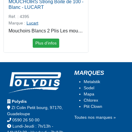
MOUCHOIRS Strong Boite de 100 -
Blanc - LUCART
Réf. : 4395
Marque :
Lucart
Mouchoirs Blancs 2 Plis Les mouchoirs blancs Strong 2 plis boîte de 100 offrent douceur, résistance et confort pour un usage quotidien. Fabriqués en pure ouate de cellulose, ils garantissent une bonne absorption et une utilisation agréable, tout en restant solides. Leur format boîte pratique permet une distribution facile. Certifiés PEFC, ils proviennent de fibres issues de sources responsables.
Plus d'infos
MARQUES
Metalstik
Sodel
Mapa
Chlorex
Polydis
Ptit Clown
ZI Colin Petit bourg, 97170,
Guadeloupe
Toutes nos marques »
0590 26 50 00
Lundi-Jeudi : 7h/13h -