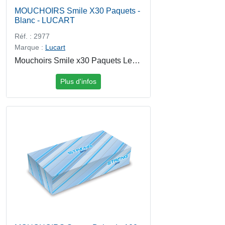
MOUCHOIRS Smile X30 Paquets -
Blanc - LUCART
Réf. : 2977
Marque :
Lucart
Mouchoirs Smile x30 Paquets Les mouchoirs Smile lot de 30 paquets sont conçus pour offrir douceur, résistance et praticité au quotidien. Fabriqués en papier de qualité, ils assurent un confort optimal pour lhygiène personnelle, que ce soit à la maison, au bureau ou en déplacement. Leur format en petits paquets individuels est idéal pour une utilisation facile et hygiénique, à emporter partout.
Plus d'infos