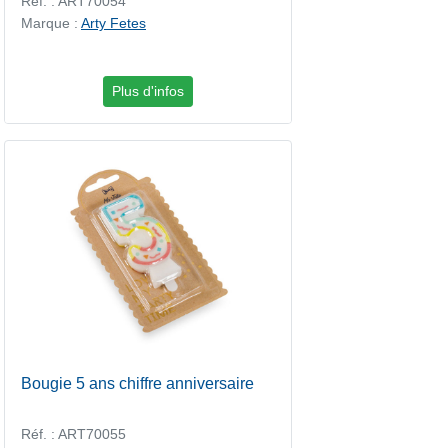
Réf. : ART70054
Marque :
Arty Fetes
Plus d'infos
Bougie 5 ans chiffre anniversaire
Réf. : ART70055