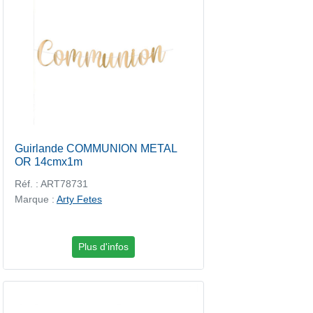
Guirlande COMMUNION METAL
OR 14cmx1m
Réf. : ART78731
Marque :
Arty Fetes
Plus d'infos