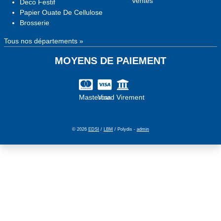
ventes
Deco Festif
Papier Ouate De Cellulose
Brosserie
Tous nos départements »
MOYENS DE PAIEMENT
Mastercard
Visa
Virement
© 2026
EDSI
/
LBM
/ Polydis -
admin