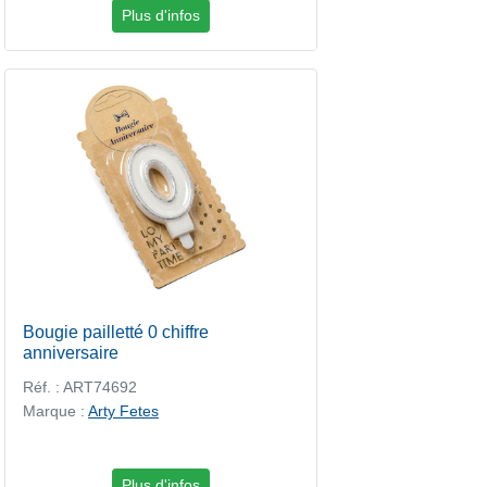
Plus d'infos
Bougie pailletté 0 chiffre
anniversaire
Réf. : ART74692
Marque :
Arty Fetes
Plus d'infos