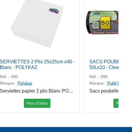
SERVIETTES 2 Plis 25x25cm x40 -
SACS POUBELLE S
Blanc - POLYKAZ
50Lx10 - Clean Ho
PUBLI EMBAL
Réf. : 480
Réf. : 988
Marque :
Polykaz
Marque :
Publi Embal
Serviettes papier 2 plis Blanc POLYKAZ Les serviettes papier 2 plis point à point POLYKAZ, offrent un excellent compromis entre douceur, absorption et résistance. Élégantes et pratiques, elles apportent une touche de couleur chaleureuse à la table tout en garantissant hygiène et confort dutilisation, aussi bien en milieu professionnel que domestique.
Plus d'infos
Plus d'in