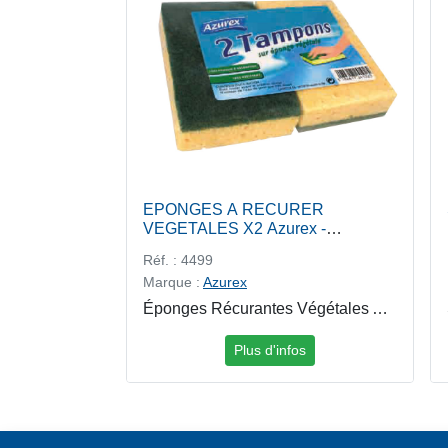
EPONGES A RECURER
VEGETALES X2 Azurex -
COMPAGNIE DU MIDI
Réf. : 4499
Marque :
Azurex
Éponges Récurantes Végétales Azurex Les éponges à récurer végétales Azurex sont idéales pour le nettoyage et le récurage courant tout en respectant lenvironnement. Composées dune éponge en cellulose biodégradable et dune face récurante verte, elles offrent une forte capacité dabsorption, une bonne efficacité abrasive et une excellente durabilité. Adaptées à la cuisine, la vaisselle et les surfaces résistantes, elles conviennent aussi bien à un usage domestique que professionnel.
Plus d'infos