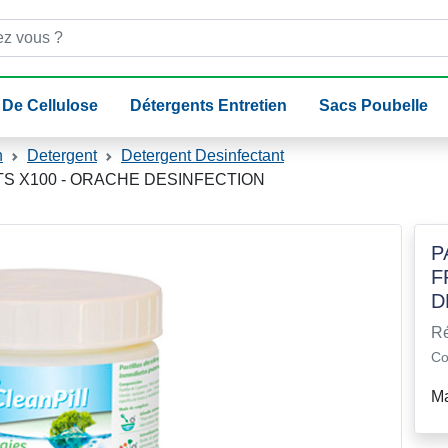
 De Cellulose
Détergents Entretien
Sacs Poubelle
n
Detergent
Detergent Desinfectant
ITS X100 - ORACHE DESINFECTION
P
F
D
Ré
Co
Ma