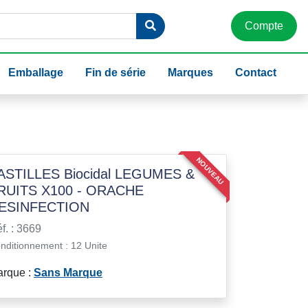
Compte
Emballage
Fin de série
Marques
Contact
NOUVEAU
ASTILLES Biocidal LEGUMES &
RUITS X100 - ORACHE
ESINFECTION
f. : 3669
nditionnement : 12 Unite
rque :
Sans Marque